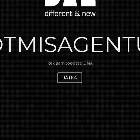
OTMISAGENT
Reklaamitoodete DNA
JÄTKA